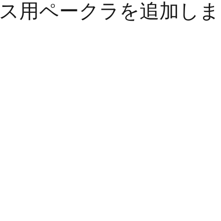
ス用ペークラを追加しま
オンライン英語
英検
英検二次試験
TO
小学生英語
季節もの
大学入試
高校入