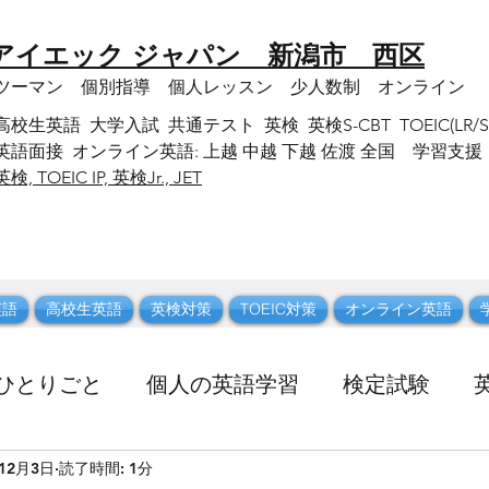
 アイエック ジャパン 新潟市 西区
ンツーマン 個別指導 個人レッスン 少人数制 オンライン
英語 大学入試 共通テスト 英検 英検S-CBT TOEIC(LR/SW) 
語面接 オンライン英語: 上越 中越 下越 佐渡 全国 学習支援
英検, TOEIC IP, 英検Jr., JET
英語
高校生英語
英検対策
TOEIC対策
オンライン英語
ひとりごと
個人の英語学習
検定試験
年12月3日
読了時間: 1分
新潟観光
休日に行った所
英語 語彙