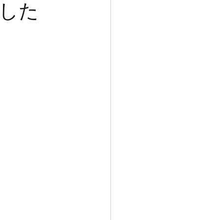
した
EIC
懇談会
試
おしらせ