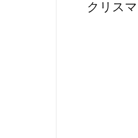
クリスマ
高校生英語
新潟
IELTS
中学生英語