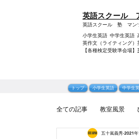
​英語スクール
​英語スクール 塾 マ
小学生英語 中学生英語 高校生
英作文（ライティング）英
【各種検定受験準会場】
トップ
小学生英語
中学生
全ての記事
教室風景
五十嵐義秀
2021
英文法
スクール関係