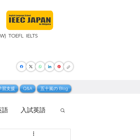
TOEFL IELTS
学習支援
Q&A
五十嵐の Blog
英語
入試英語
 ボキャブラリー