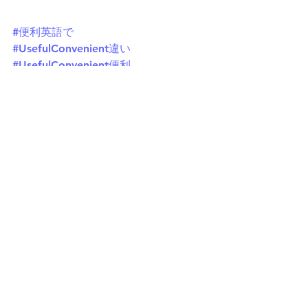
#便利英語で
#UsefulConvenient違い
#UsefulConvenient便利
#Useful使い方と意味
#Convenient使い方と意味
英語
英文法
英語 語彙 ボキャブラリー
すべて表示
最新記事