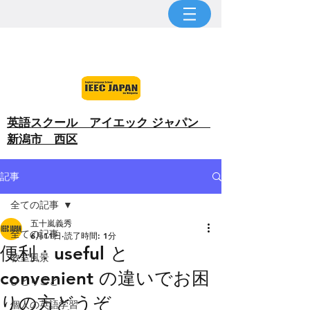
​英語スクール アイエック ジャパン
新潟市 西区
記事
全ての記事
五十嵐義秀
全ての記事
6月11日
読了時間: 1分
便利：useful と
教室風景
convenient の違いでお困
ひとりごと
りの方どうぞ
個人の英語学習