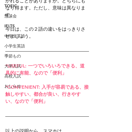
かれることがありますが。どちらにも
TOEIC
なり得ます。ただし、意味は異なりま
す。
懇談会
IELTS
今日は、この２語の違いをはっきりさ
中学生英語
せましょう。
小学生英語
季節もの
*USEFUL: 一つでいろいろできる、道
大学入試
具的に有能、なので「便利」
高校入試
おしらせ
*CONVENIENT: 入手が容易である、接
触しやすい、都合が良い、行きやす
い、なので「便利」
以上の説明から、スマホは 