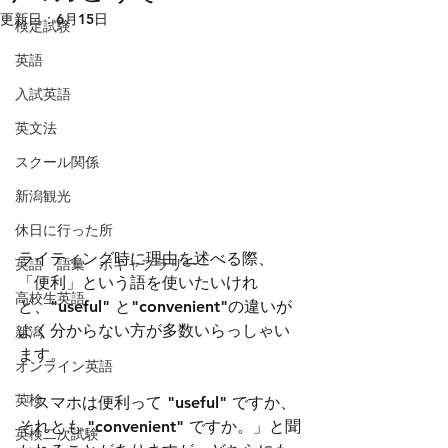
更新日：
6月15日
検定試験
英語
入試英語
英文法
スクール関係
新潟観光
休日に行った所
ライティング時に理由を述べる際、
英語 語彙 ボキャブラリー
「便利」という語を使いたいけれ
高校生英語
ど、"useful" と"convenient"の違いが
よく分からない方が多数いらっしゃい
新潟
ます。
オンライン英語
英検
「スマホは便利って "useful" ですか、
それとも "convenient" ですか。」と聞
英検二次試験