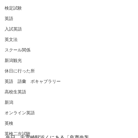
検定試験
英語
入試英語
英文法
スクール関係
新潟観光
休日に行った所
英語 語彙 ボキャブラリー
高校生英語
新潟
オンライン英語
英検
英検二次試験
先日、出雲崎駅近くにある「良寛牛乳