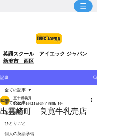
​英語スクール アイエック ジャパン
新潟市 西区
記事
全ての記事
五十嵐義秀
全ての記事
2022年6月23日
読了時間: 1分
出雲崎町 良寛牛乳売店
教室風景
ひとりごと
個人の英語学習