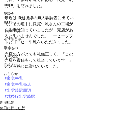
TOEIC
売店」を訪れました。
懇談会
最近はJR越後線の無人駅調査に出てい
IELTS
て、その道中に良寛牛乳さんの工場が
ある事は知っていましたが、売店があ
中学生英語
ると思いませんでした。コーヒーソフ
小学生英語
トとコーヒー牛乳をいただきました。
季節もの
売店の方がとても礼儀正しく、「この
大学入試
売店を責任もって担当しています！」
高校入試
という感じに溢れていました。
おしらせ
#良寛牛乳
#良寛牛乳売店
#出雲崎駅周辺
#越後線出雲崎駅
新潟観光
休日に行った所