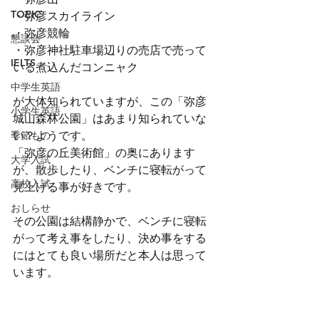
TOEIC
・弥彦スカイライン
・弥彦競輪
懇談会
・弥彦神社駐車場辺りの売店で売って
IELTS
いる煮込んだコンニャク
中学生英語
が大体知られていますが、この「弥彦
小学生英語
城山森林公園」はあまり知られていな
季節もの
い？ようです。
「弥彦の丘美術館」の奥にあります
大学入試
が、散歩したり、ベンチに寝転がって
高校入試
見上げる事が好きです。
おしらせ
その公園は結構静かで、ベンチに寝転
がって考え事をしたり、決め事をする
にはとても良い場所だと本人は思って
います。