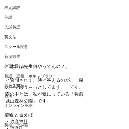
検定試験
英語
入試英語
英文法
スクール関係
新潟観光
休日に行った所
「休日は先生何やってんの？」
英語 語彙 ボキャブラリー
と質問されて、時々答えるのが、「森
高校生英語
の中でぼう～っとしてます。」です。
森の中とは、私が気にっている「弥彦
新潟
城山森林公園」です。
オンライン英語
弥彦と言えば、
英検
・弥彦神社
英検二次試験
・弥彦山