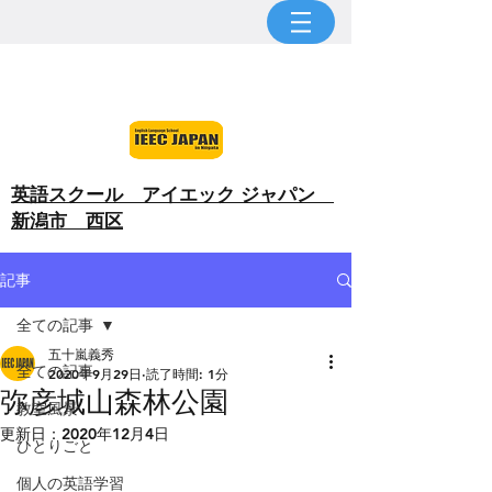
​英語スクール アイエック ジャパン
新潟市 西区
記事
全ての記事
五十嵐義秀
全ての記事
2020年9月29日
読了時間: 1分
弥彦城山森林公園
教室風景
更新日：
2020年12月4日
ひとりごと
個人の英語学習