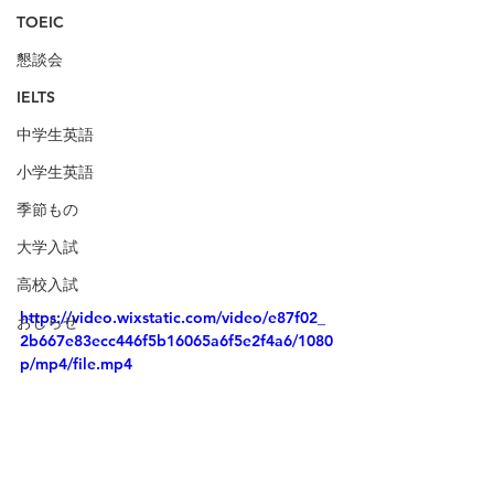
TOEIC
懇談会
IELTS
中学生英語
小学生英語
季節もの
大学入試
高校入試
https://video.wixstatic.com/video/e87f02_
おしらせ
2b667e83ecc446f5b16065a6f5e2f4a6/1080
p/mp4/file.mp4