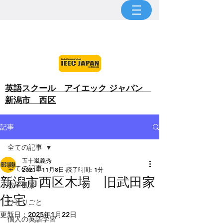
​英語スクール アイエック ジャパン
新潟市 西区
記事
全ての記事
五十嵐義秀
全ての記事
2021年11月8日
読了時間: 1分
新潟市西区木場 旧武田家
教室風景
住宅
ひとりごと
更新日：
2025年1月22日
個人の英語学習