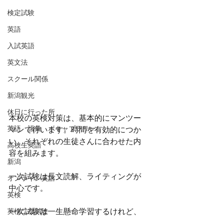
検定試験
英語
入試英語
英文法
スクール関係
新潟観光
休日に行った所
本校の英検対策は、基本的にマンツー
英語 語彙 ボキャブラリー
マンで行います。時間を有効的につか
い、それぞれの生徒さんに合わせた内
高校生英語
容を組みます。
新潟
一次試験は長文読解、ライティングが
オンライン英語
中心です。
英検
英検二次試験
一次試験は一生懸命学習するけれど、