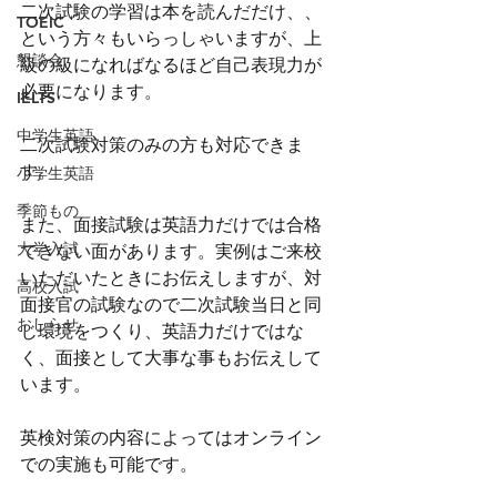
二次試験の学習は本を読んだだけ、、
TOEIC
という方々もいらっしゃいますが、上
懇談会
級の級になればなるほど自己表現力が
必要になります。
IELTS
中学生英語
二次試験対策のみの方も対応できま
す。
小学生英語
季節もの
また、面接試験は英語力だけでは合格
大学入試
できない面があります。実例はご来校
いただいたときにお伝えしますが、対
高校入試
面接官の試験なので二次試験当日と同
おしらせ
じ環境をつくり、英語力だけではな
く、面接として大事な事もお伝えして
います。
英検対策の内容によってはオンライン
での実施も可能です。