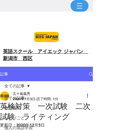
​英語スクール アイエック ジャパン
新潟市 西区
記事
全ての記事
五十嵐義秀
全ての記事
2020年7月3日
読了時間: 1分
英検対策 一次試験 二次
教室風景
試験 ライティング
ひとりごと
更新日：
2020年12月5日
個人の英語学習