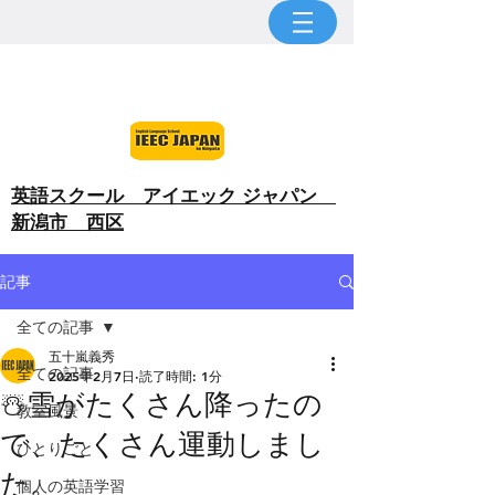
​英語スクール アイエック ジャパン
新潟市 西区
記事
全ての記事
五十嵐義秀
全ての記事
2025年2月7日
読了時間: 1分
☃️雪がたくさん降ったの
教室風景
で、たくさん運動しまし
ひとりごと
た。
個人の英語学習