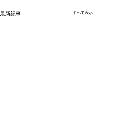
すべて表示
最新記事
​英語スクール アイエック ジャパン