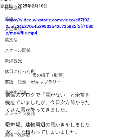
更新日：
2025年2月10日
検定試験
英語
https://video.wixstatic.com/video/e87f02_
2aefc246270c4b29833b42c735835f5f/1080
入試英語
p/mp4/file.mp4
英文法
スクール関係
新潟観光
休日に行った所
雪の様子（動画）
英語 語彙 ボキャブラリー
高校生英語
前回のブログで「雪がない」と余裕を
見せていましたが、今日夕方前からた
新潟
くさん雪が降ってきました。
オンライン英語
英検
駐車場、建物周辺の雪かきをしました
が、すぐ積もってしまいました。
英検二次試験