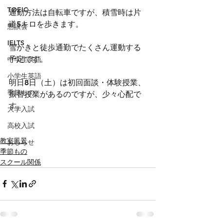
TOEIC
通勤方法は自転車ですが、積雪時は片
道5キロを歩きます。
懇談会
IELTS
雪かきと徒歩通勤でたくさん運動する
予定です。
中学生英語
小学生英語
明日8日（土）は初回面談・体験授業、
季節もの
振替授業があるのですが、少々心配で
す。
大学入試
高校入試
教室風景
おしらせ
季節もの
スクール関係