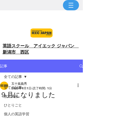
​英語スクール アイエック ジャパン
新潟市 西区
記事
全ての記事
五十嵐義秀
全ての記事
2025年9月1日
読了時間: 1分
９月になりました
教室風景
ひとりごと
個人の英語学習