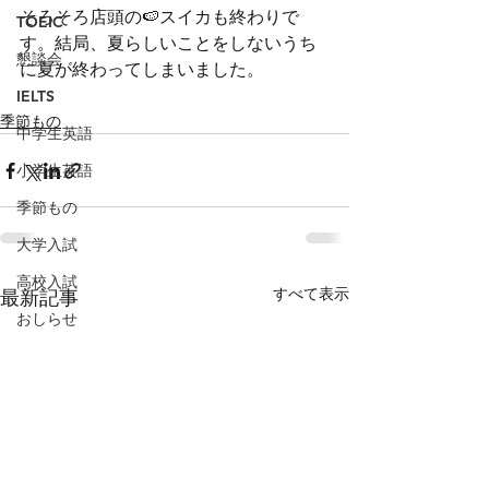
そろそろ店頭の🍉スイカも終わりで
TOEIC
す。結局、夏らしいことをしないうち
懇談会
に夏が終わってしまいました。
IELTS
季節もの
中学生英語
小学生英語
季節もの
大学入試
高校入試
すべて表示
最新記事
おしらせ