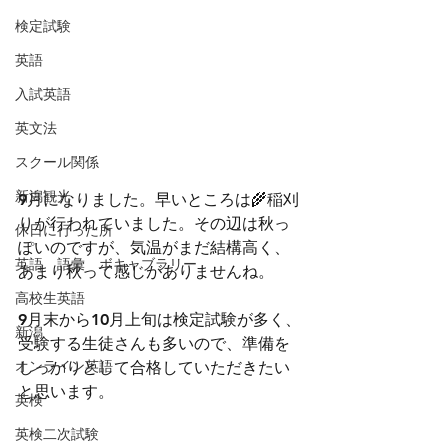
検定試験
英語
入試英語
英文法
スクール関係
新潟観光
9月になりました。早いところは🌾稲刈
りが行われていました。その辺は秋っ
休日に行った所
ぽいのですが、気温がまだ結構高く、
英語 語彙 ボキャブラリー
あまり秋って感じがありませんね。
高校生英語
9月末から10月上旬は検定試験が多く、
新潟
受験する生徒さんも多いので、準備を
オンライン英語
しっかりとして合格していただきたい
と思います。
英検
英検二次試験