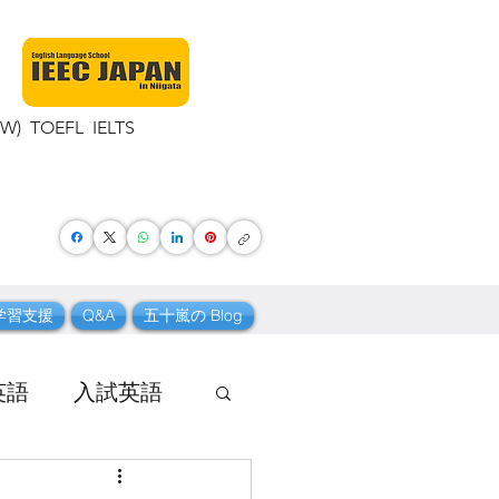
TOEFL IELTS
学習支援
Q&A
五十嵐の Blog
英語
入試英語
 ボキャブラリー