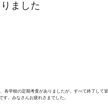
なりました
オンライン英語
英検
英検二次試験
TO
小学生英語
季節もの
大学入試
高校入
験、各学校の定期考査がありましたが、すべて終了して
です。みなさんお疲れさまでした。