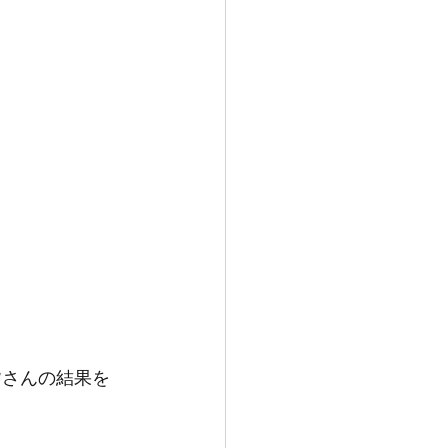
EIC
懇談会
試
おしらせ
皆さんの結果を