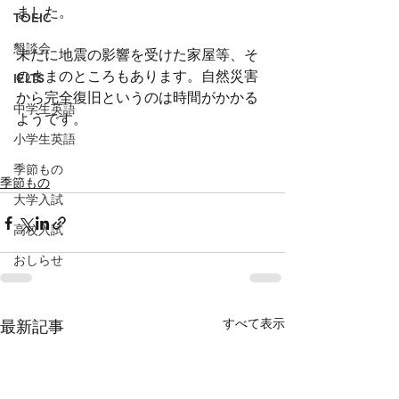
ました。
TOEIC
懇談会
未だに地震の影響を受けた家屋等、そ
のままのところもあります。自然災害
IELTS
から完全復旧というのは時間がかかる
中学生英語
ようです。
小学生英語
季節もの
季節もの
大学入試
高校入試
おしらせ
すべて表示
最新記事