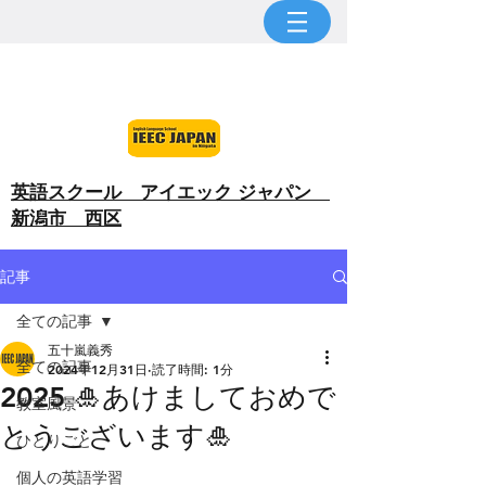
​英語スクール アイエック ジャパン
新潟市 西区
記事
全ての記事
五十嵐義秀
全ての記事
2024年12月31日
読了時間: 1分
2025 🎍あけましておめで
教室風景
とうございます🎍
ひとりごと
個人の英語学習