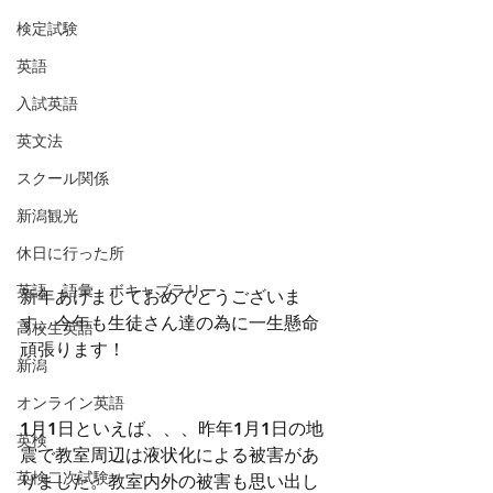
検定試験
英語
入試英語
英文法
スクール関係
新潟観光
休日に行った所
英語 語彙 ボキャブラリー
新年あけましておめでとうございま
す。今年も生徒さん達の為に一生懸命
高校生英語
頑張ります！
新潟
オンライン英語
1月1日といえば、、、昨年1月1日の地
英検
震で教室周辺は液状化による被害があ
英検二次試験
りました。教室内外の被害も思い出し