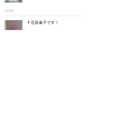
🌂北辰傘子です！
2022年4月11日
9
/
28