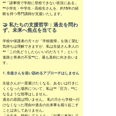
**「諸事情で学校に登校できない状況にある」
**小学生・中学生・高校生さんを、約15年の経
験を持つ専門講師が支援いたします。
🤝 私たちの支援哲学：過去を問わ
ず、未来へ焦点を当てる
学校や保護者の方々が「学校復帰」を強く望む
気持ちは理解できますが、私は生徒さん本人の
**「この先どうしたらいいのだろう？」という
進路と将来の不安**に、最も真剣に向き合いま
す。
1. 生徒さんを追い詰めるアプローチはしません
生徒さんが一度避けたくなる、あるいは行きに
くくなった場所について、私は**「圧力」**に
なるような指導はしません。
過去の原因は問いません。 私の方から学校へ行
けなくなった理由や過去の出来事を掘り起こす
ことは決してありません。
「大丈夫、登校してみよう」「行事に参加して