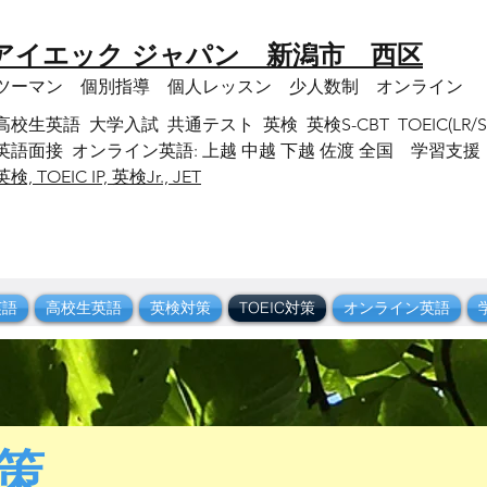
 アイエック ジャパン 新潟市 西区
ンツーマン 個別指導 個人レッスン 少人数制 オンライン
英語 大学入試 共通テスト 英検 英検S-CBT TOEIC(LR/SW) 
語面接 オンライン英語: 上越 中越 下越 佐渡 全国 学習支援
英検, TOEIC IP, 英検Jr., JET
英語
高校生英語
英検対策
TOEIC対策
オンライン英語
対策