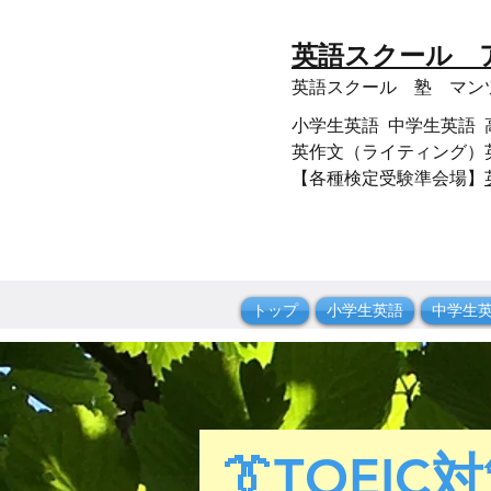
​英語スクール
​英語スクール 塾 マ
小学生英語 中学生英語 高校生
英作文（ライティング）英
【各種検定受験準会場】
トップ
小学生英語
中学生
​👔TOEIC