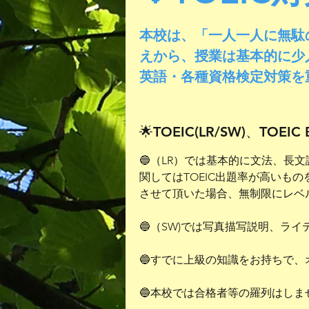
本校は、「一人一人に無駄
えから、授業は基本的に少
英語・各種資格検定対策を
🌟TOEIC(LR/SW)、TO
🔵（LR）では基本的に文法、
関してはTOEIC出題率が高い
させて頂いた場合、無制限にレベ
🔵（SW)では写真描写説明、ラ
🔵すでに上級の知識をお持ちで、
🔵
本校では合格者等の羅列はしま