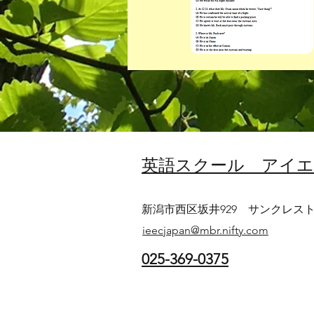
​英語スクール アイ
​​新潟市西区坂井929 サンクレスト
ieecjapan@mbr.nifty.com
​025-369-0375