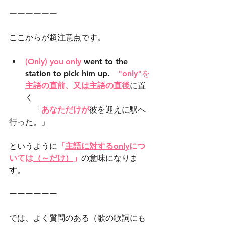
ーーーーーー
ここからが超注意点です。
(Only) you only
 went to the 
station to pick him up.　
"only"を
主語の直前、又は主語の直後
に置
く
　　　「
あなただけが
彼を迎えに駅へ
行った。」
というように
「
主語に対するonly
につ
いては
（～だけ）
」
の意味になりま
す。
ーーーーーー
では、よく質問のある（歌の歌詞にも