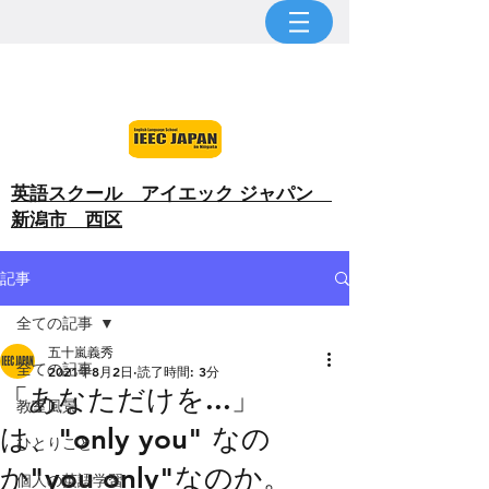
​英語スクール アイエック ジャパン
新潟市 西区
記事
全ての記事
五十嵐義秀
全ての記事
2021年8月2日
読了時間: 3分
「あなただけを...」
教室風景
は、"only you" なの
ひとりごと
か"you only"なのか。
個人の英語学習