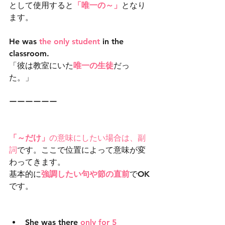
として使用すると
「唯一の～」
となり
ます。
He was 
the only student
 in the 
classroom.
「彼は教室にいた
唯一の生徒
だっ
た。」
ーーーーーー
「～だけ」
の意味にしたい場合は、副
詞
です。ここで位置によって意味が変
わってきます。
基本的に
強調したい句や節の直前
でOK
です。
She was there 
only for 5 