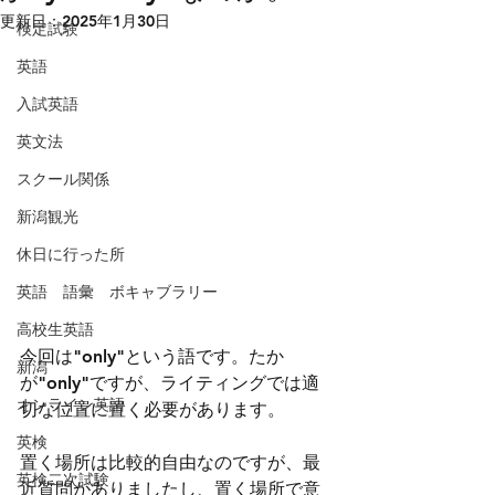
更新日：
2025年1月30日
検定試験
英語
入試英語
英文法
スクール関係
新潟観光
休日に行った所
英語 語彙 ボキャブラリー
高校生英語
今回は"only"という語です。たか
新潟
が"only"ですが、ライティングでは適
オンライン英語
切な位置に置く必要があります。
英検
置く場所は比較的自由なのですが、最
英検二次試験
近質問がありましたし、置く場所で意