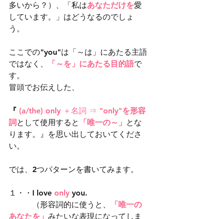
多いから？）、「私は
あなただけを
愛
しています。」はどうなるのでしょ
う。
ここでの"you"は「～は」にあたる主語
ではなく、
「～を」にあたる目的語
で
す。
冒頭でお伝えした、
『 
(a/the) only ＋名詞 ⇒ 
"only"を形容
詞
として使用すると
「唯一の～」
とな
ります。』を思い出しておいてくださ
い。
では、2つパターンを書いてみます。
１・・I love 
only 
you.
　　　（形容詞的に使うと、
「唯一の
あなたを」
みたいな表現になってしま