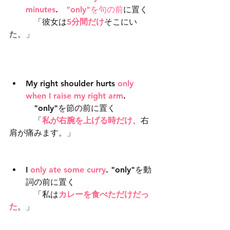
minutes
.　
"only"を句の前
に置く
　　　「彼女は
5分間だけ
そこにい
た。」
My right shoulder hurts 
only 
when I raise my right arm
. 
　"only"を節の前に置く
　　　「
私が右腕を上げる時だけ
、右
肩が痛みます。」
I 
only ate some curry
. "only"を動
詞の前に置く
　　　「私は
カレーを食べただけだっ
た
。」