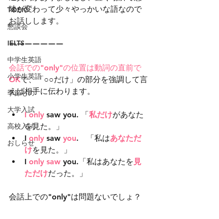
味が変わって少々やっかいな語なので
TOEIC
お話しします。
懇談会
IELTS
ーーーーーーー
中学生英語
会話での"only"の位置は動詞の直前で
小学生英語
OK
で、「○○だけ」の部分を強調して言
えば相手に伝わります。
季節もの
大学入試
I only
 saw you. 「
私だけ
があなた
高校入試
を見た。」
I 
only
 saw
 you
.　「私は
あなただ
おしらせ
け
を見た。」
I 
only saw
 you.「私はあなたを
見
ただけ
だった。」
会話上での"only"は問題ないでしょ？