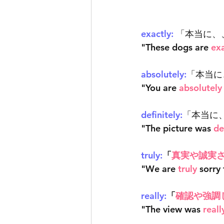
exactly: 
「本当に、
"These dogs are 
exa
absolutely:
「本当に
"You are 
absolutely
definitely:
「本当に
"The picture was 
de
truly:
「
真実や誠実
"We are 
truly
 sorry
really:
「
確認や強調
"
The view was 
reall