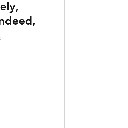
ly,
 indeed,
EIC
懇談会
ぞ。
試
おしらせ