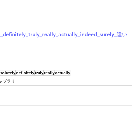
_definitely_truly_really_actually_indeed_surely_違い
solutely
definitely
truly
really
actually
ャブラリー