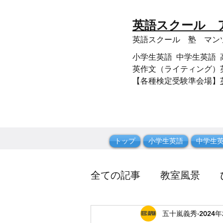
​英語スクール
​英語スクール 塾 マ
小学生英語 中学生英語 高校生
英作文（ライティング）英
【各種検定受験準会場】
トップ
小学生英語
中学生
全ての記事
教室風景
五十嵐義秀
2024
英文法
スクール関係