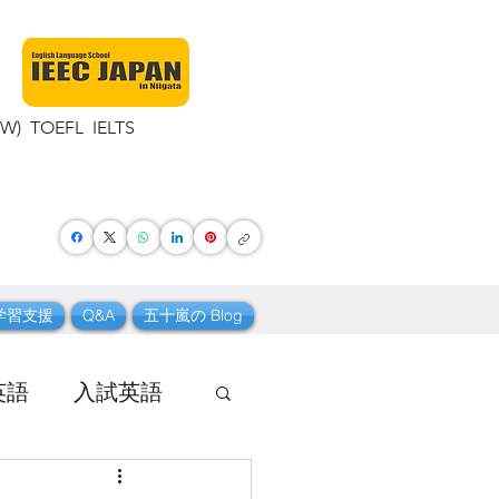
TOEFL IELTS
学習支援
Q&A
五十嵐の Blog
英語
入試英語
 ボキャブラリー