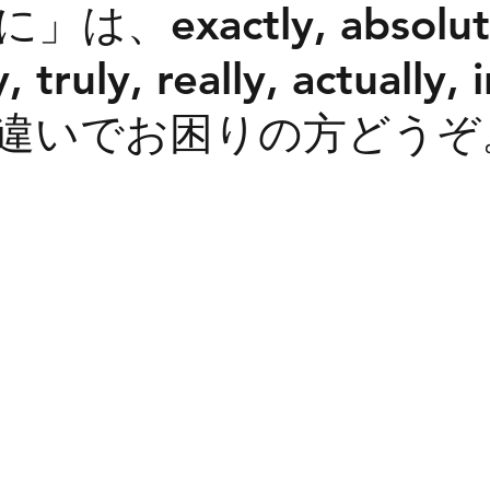
は、exactly, absolute
y, truly, really, actually,
オンライン英語
英検
英検二次試験
TO
y... 違いでお困りの方どう
小学生英語
季節もの
大学入試
高校入