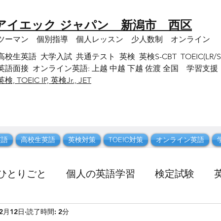
 アイエック ジャパン 新潟市 西区
ンツーマン 個別指導 個人レッスン 少人数制 オンライン
英語 大学入試 共通テスト 英検 英検S-CBT TOEIC(LR/SW) 
語面接 オンライン英語: 上越 中越 下越 佐渡 全国 学習支援
英検, TOEIC IP, 英検Jr., JET
英語
高校生英語
英検対策
TOEIC対策
オンライン英語
ひとりごと
個人の英語学習
検定試験
年2月12日
読了時間: 2分
新潟観光
休日に行った所
英語 語彙