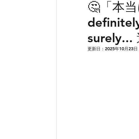
🤔「本当に」
definitel
高校生英語
新潟
surel
IELTS
中学生英語
更新日：
2025年10月23日