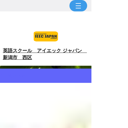
​英語スクール アイエック ジャパン
新潟市 西区
五十嵐の Blog