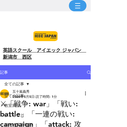
​英語スクール アイエック ジャパン
新潟市 西区
記事
全ての記事
五十嵐義秀
全ての記事
2024年5月5日
読了時間: 1分
⚔️「戦争: war」「戦い:
教室風景
battle」「一連の戦い:
ひとりごと
campaign」「attack: 攻
個人の英語学習