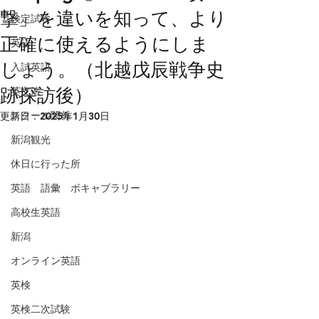
撃」を違いを知って、より
検定試験
正確に使えるようにしま
英語
しょう。（北越戊辰戦争史
入試英語
跡探訪後）
英文法
スクール関係
更新日：
2025年1月30日
新潟観光
休日に行った所
英語 語彙 ボキャブラリー
高校生英語
新潟
オンライン英語
英検
英検二次試験