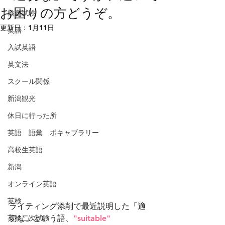
お困りの方どうぞ。
検定試験
更新日：
1月11日
英語
入試英語
英文法
スクール関係
新潟観光
休日に行った所
英語 語彙 ボキャブラリー
高校生英語
新潟
オンライン英語
英検
ライティング添削で最近説明した「適
英検二次試験
切な」という語、
"suitable" 