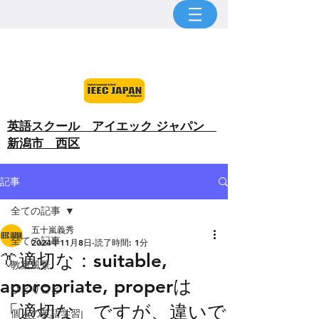
​英語スクール アイエック ジャパン
新潟市 西区
記事
全ての記事
五十嵐義秀
全ての記事
2024年11月8日
読了時間: 1分
👔適切な：suitable,
教室風景
appropriate, properは
ひとりごと
「適切な」ですが、違いで
個人の英語学習