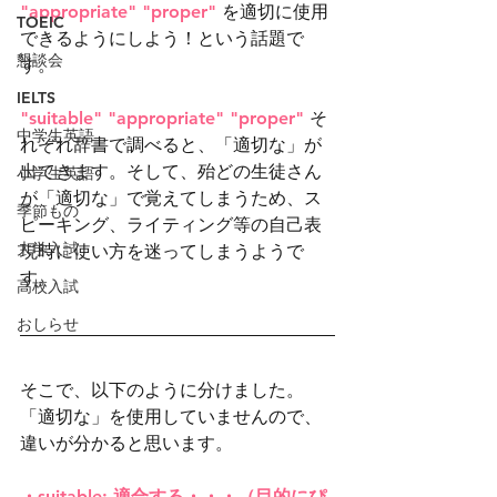
"appropriate" "proper" 
を適切に使用
TOEIC
できるようにしよう！という話題で
懇談会
す。
IELTS
"suitable" "appropriate" "proper"
 そ
中学生英語
れぞれ辞書で調べると、「適切な」が
出てきます。そして、殆どの生徒さん
小学生英語
が「適切な」で覚えてしまうため、ス
季節もの
ピーキング、ライティング等の自己表
大学入試
現時に使い方を迷ってしまうようで
す。
高校入試
おしらせ
そこで、以下のように分けました。
「適切な」を使用していませんので、
違いが分かると思います。
・suitable: 適合する・・・（目的にぴ