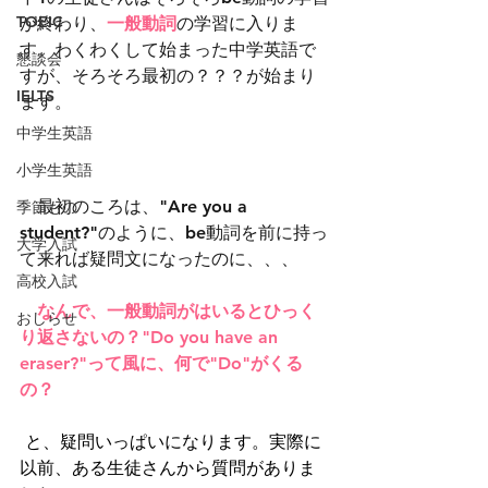
TOEIC
が終わり、
一般動詞
の学習に入りま
す。わくわくして始まった中学英語で
懇談会
すが、そろそろ最初の？？？が始まり
IELTS
ます。
中学生英語
小学生英語
　最初のころは、"Are you a 
季節もの
student?"のように、be動詞を前に持っ
大学入試
て来れば疑問文になったのに、、、
高校入試
なんで、一般動詞がはいるとひっく
おしらせ
り返さないの？"Do you have an 
eraser?"って風に、何で"Do"がくる
の？
と、疑問いっぱいになります。実際に
以前、ある生徒さんから質問がありま