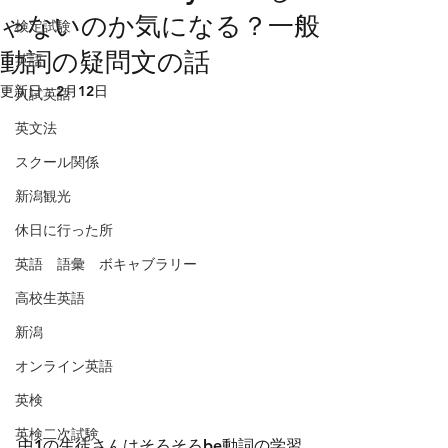
ゃないのか気になる？一般
検定試験
動詞の疑問文の話
英語
更新日：
2月12日
入試英語
英文法
スクール関係
新潟観光
休日に行った所
英語 語彙 ボキャブラリー
高校生英語
新潟
オンライン英語
英検
英検二次試験
中1の生徒さんはそろそろbe動詞の学習