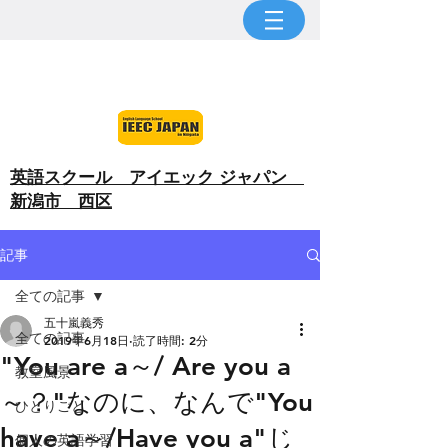
​英語スクール アイエック ジャパン
新潟市 西区
記事
全ての記事
五十嵐義秀
全ての記事
2019年6月18日
読了時間: 2分
"You are a～/ Are you a
教室風景
～？"なのに、なんで"You
ひとりごと
have a～/Have you a"じ
個人の英語学習