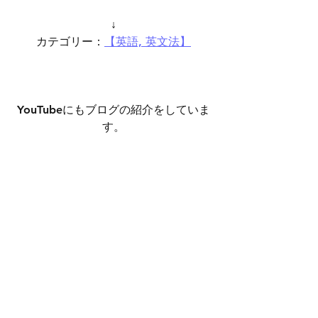
↓
カテゴリー：
【英語, 英文法】
YouTubeにもブログの紹介をしていま
す。
https://www.youtube.com/watch?
v=TC1F_xto6nc
お知らせでした。