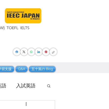
TOEFL IELTS
学習支援
Q&A
五十嵐の Blog
英語
入試英語
 ボキャブラリー