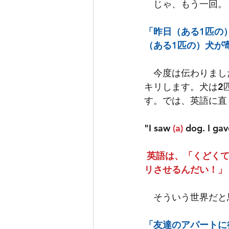
　じゃ、もう一回。
「昨日（ある1匹の
（ある1匹の）犬が
　今度は伝わりまし
キリします。犬は2
す。では、英語に直
"I saw 
(a)
 dog. I gav
英語は、「くどく
リさせるんだい！」
　そういう世界だと
「友達のアパートに