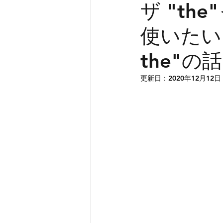
ザ "th
使いたい！
高校生英語
新潟
the"の話
IELTS
中学生英語
更新日：
2020年12月12日