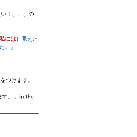
良い！、、、の
私には）
見えた
た。」
eをつけます。
... in the 