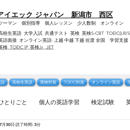
 アイエック ジャパン 新潟市 西区
ンツーマン 個別指導 個人レッスン 少人数制 オンライン
英語 大学入試 共通テスト 英検 英検S-CBT TOEIC(LR/SW) 
語面接 オンライン英語: 上越 中越 下越 佐渡 全国 学習支援
英検, TOEIC IP, 英検Jr., JET
英語
高校生英語
英検対策
TOEIC対策
オンライン英語
ひとりごと
個人の英語学習
検定試験
年7月30日
読了時間: 3分
新潟観光
休日に行った所
英語 語彙