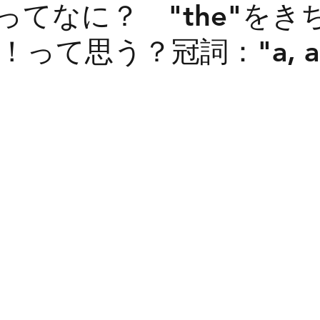
e"ってなに？ "the"を
って思う？冠詞："a, a
オンライン英語
英検
英検二次試験
TO
小学生英語
季節もの
大学入試
高校入