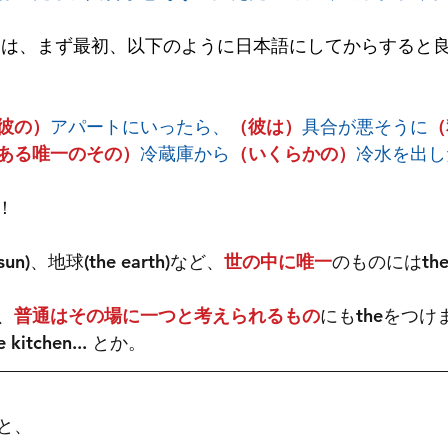
には、まず最初、以下のように日本語にしてからすると
彼の）
アパートにいったら、
（彼は）
具合が悪そうに
（
ある唯一のその）
冷蔵庫から
（いくらかの）
冷水を出し
！
n)、地球(the earth)など、
世の中に唯一
のものにはth
、
普通はその場に一つと考えられるもの
にもtheをつけます。
the kitchen... とか。
と、