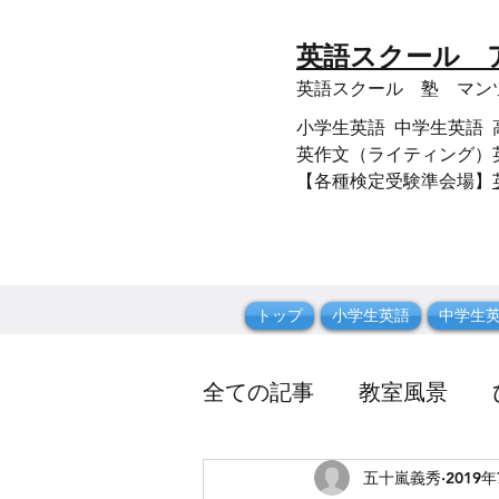
​英語スクール
​英語スクール 塾 マ
小学生英語 中学生英語 高校生
英作文（ライティング）英
【各種検定受験準会場】
トップ
小学生英語
中学生
全ての記事
教室風景
五十嵐義秀
2019
英文法
スクール関係