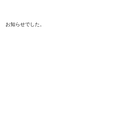
お知らせでした。
#英語
#stationery
#stationary
#新潟
英語
英文法