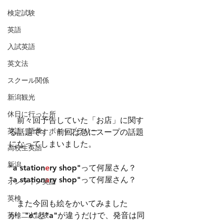
検定試験
英語
入試英語
英文法
スクール関係
新潟観光
休日に行った所
　前々回予告していた「お店」に関す
英語 語彙 ボキャブラリー
る話題です。前回は急にスープの話題
になってしまいました。
高校生英語
新潟
"a station
e
ry shop"って何屋さん？
"a station
a
ry shop"って何屋さん？
オンライン英語
英検
　また今回も絵をかいてみました
英検二次試験
が、"e"と"a"が違うだけで、発音は同