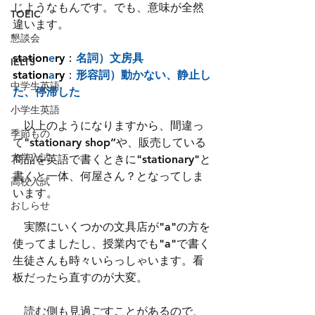
じようなもんです。でも、意味が全然
TOEIC
違います。
懇談会
station
e
ry：
名詞）文房具
IELTS
station
a
ry
：
形容詞）動かない、静止し
中学生英語
た、停滞した
小学生英語
　以上のようになりますから、間違っ
季節もの
て"stationary shop”や、販売している
大学入試
商品を英語で書くときに"stationary"と
書くと一体、何屋さん？となってしま
高校入試
います。
おしらせ
　実際にいくつかの文具店が"a"の方を
使ってましたし、授業内でも"a"で書く
生徒さんも時々いらっしゃいます。看
板だったら直すのが大変。
　読む側も見過ごすことがあるので、