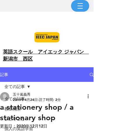
​英語スクール アイエック ジャパン
新潟市 西区
記事
全ての記事
五十嵐義秀
全ての記事
2019年4月24日
読了時間: 2分
a stationery shop / a
教室風景
stationary shop
ひとりごと
更新日：
2020年12月12日
個人の英語学習