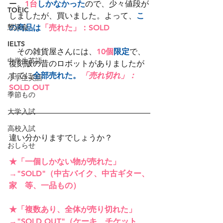
ー。
1台
しかなかった
ので、少々値段が
TOEIC
しましたが、買いました。よって、
こ
懇談会
の商品は
「売れた」：
SOLD
IELTS
　その雑貨屋さんには、
10個
限定
で、
中学生英語
復刻版の昔のロボットがありましたが
すでに
全部売れた。
「売れ切れ」：
小学生英語
SOLD OUT
季節もの
大学入試
高校入試
違い分かりますでしょうか？
おしらせ
★「一個しかない物が売れた」
→"SOLD"（中古バイク、中古ギター、
家　等、一品もの）
★「複数あり、全体が売り切れた」
→"SOLD OUT"（ケーキ、チケット、