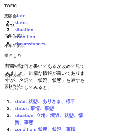
TOEIC
state
懇談会
status
IELTS
situation
中学生英語
condition
circumstances
小学生英語
季節もの
大学入試
辞書では何と書いてあるか改めて見て
みました。結構な情報が書いてありま
高校入試
すが、名詞で「状況、状態」を表すも
おしらせ
のだけにしてみると、
state: 状態、ありさま、様子
status: 事情、事態
situation: 立場、境遇、状態、情
勢、事態
condition: 状態、状況、事情