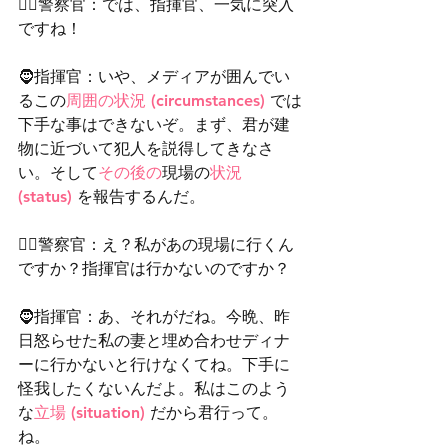
👮‍♂️警察官：では、指揮官、一気に突入
ですね！
🧔指揮官：いや、メディアが囲んでい
るこの
周囲の状況 (circumstances)
 では
下手な事はできないぞ。まず、君が建
物に近づいて犯人を説得してきなさ
い。そして
その後の
現場の
状況 
(status) 
を報告するんだ。
👮‍♂️警察官：え？私があの現場に行くん
ですか？指揮官は行かないのですか？
🧔指揮官：あ、それがだね。今晩、昨
日怒らせた私の妻と埋め合わせディナ
ーに行かないと行けなくてね。下手に
怪我したくないんだよ。私はこのよう
な
立場 (situation) 
だから君行って。
ね。