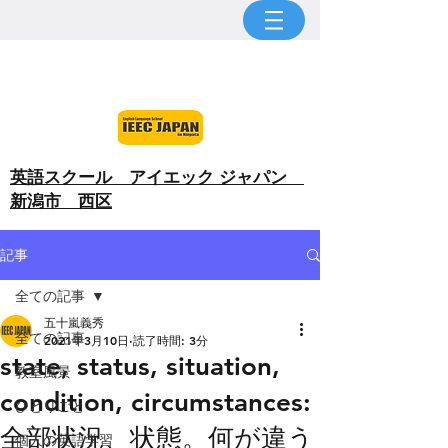
​英語スクール アイエック ジャパン
新潟市 西区
記事
全ての記事
五十嵐義秀
全ての記事
2021年3月10日
読了時間: 3分
state, status, situation,
教室風景
condition, circumstances:
ひとりごと
全部状況、状態。何が違う
個人の英語学習