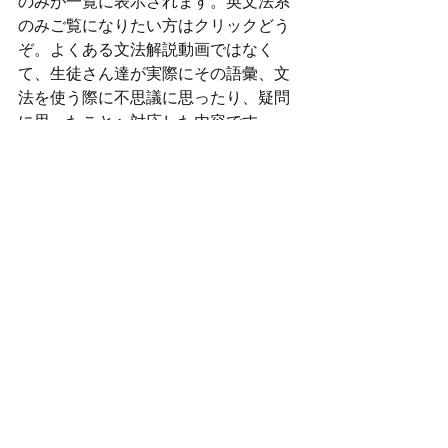
のみが一覧に表示されます。英文法系
のみご覧になりたい方はクリックどう
ぞ。よくある文法解説動画ではなく
て、生徒さん達が実際にその語彙、文
法を使う際に不思議に思ったり、疑問
に思ったことへ対応した内容です。
↓
カテゴリー：
【英語, 英文法】
YouTubeにもブログの紹介をしていま
す。
https://www.youtube.com/watch?
v=TC1F_xto6nc