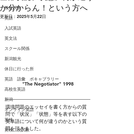
か分からん！という方へ
検定試験
更新日：
2025年5月22日
英語
入試英語
英文法
スクール関係
新潟観光
休日に行った所
英語 語彙 ボキャブラリー
"The Negotiator" 1998
高校生英語
新潟
環境問題のエッセイを書く方からの質
オンライン英語
問で「状況」「状態」等を表す以下の
英検
英単語について何が違うのかという質
問を頂きました。
英検二次試験