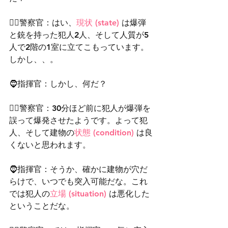
👮‍♂️警察官：はい、
現状 (state)
 は爆弾
と銃を持った犯人2人、そして人質が5
人で2階の1室に立てこもっています。
しかし、、。
🧔指揮官：しかし、何だ？
👮‍♂️警察官：30分ほど前に犯人が爆弾を
誤って爆発させたようです。よって犯
人、そして建物の
状態 (condition)
 は良
くないと思われます。
🧔指揮官：そうか、確かに建物が穴だ
らけで、いつでも突入可能だな。これ
では犯人の
立場 (situation) 
は悪化した
ということだな。