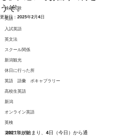
うぞ。
検定試験
更新日：
2025年2月4日
英語
入試英語
英文法
スクール関係
新潟観光
休日に行った所
英語 語彙 ボキャブラリー
高校生英語
新潟
オンライン英語
英検
2021年が始まり、4日（今日）から通
英検二次試験