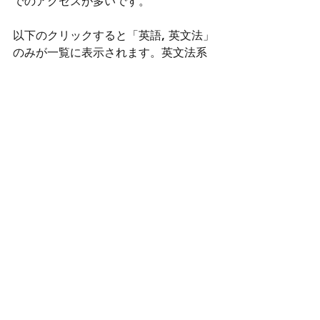
でのアクセスが多いです。
以下のクリックすると「英語, 英文法」
のみが一覧に表示されます。英文法系
のみご覧になりたい方はクリックどう
ぞ。よくある文法解説動画ではなく
て、生徒さん達が実際にその語彙、文
法を使う際に不思議に思ったり、疑問
に思ったことへ対応した内容です。
↓
カテゴリー：
【英語, 英文法】
YouTubeにもブログの紹介をしていま
す。
https://www.youtube.com/watch?
v=TC1F_xto6nc