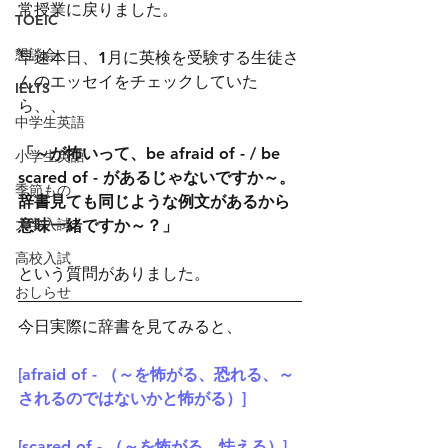
常授業に戻りました。
TOEIC
懇談会
早速本日、1月に英検を受験する生徒さ
んのエッセイをチェックしていた
IELTS
ら、、
中学生英語
「～が怖いって、be afraid of - / be 
小学生英語
scared of - があるじゃないですか～。
季節もの
辞書見ても同じような例文があるから
大学入試
意味一緒ですか～？」
高校入試
という質問がありました。
おしらせ
今日実際に辞書を見てみると、
[afraid of - （～を怖がる、恐れる、～
されるのではないかと怖がる）]
[scared of - （～を怖がる、怯える）]