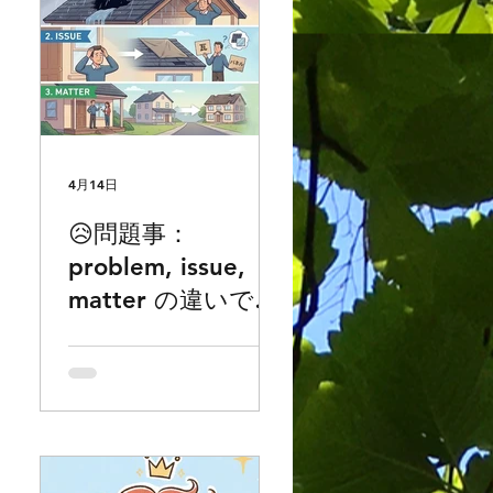
4月14日
😥問題事：
problem, issue,
ネ
matter の違いでお
り
困りの方どうぞ。