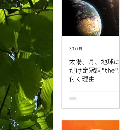
7月13日
太陽、月、地球に
だけ定冠詞"the"が
付く理由