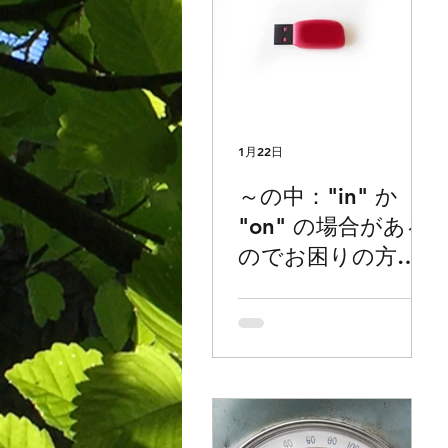
1月22日
～の中："in" か
"on" の場合がある
のでお困りの方ど
うぞ