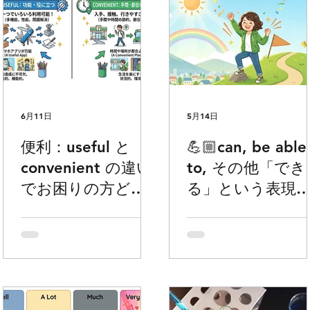
6月11日
5月14日
便利：useful と
💪🏼can, be able
convenient の違い
to, その他「でき
でお困りの方どう
る」という表現
ぞ
タがなくてお困
の方どうぞ