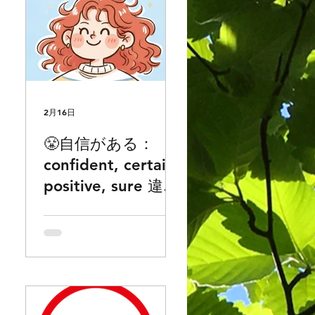
2月16日
😤自信がある：
ed
confident, certain,
n
positive, sure 違い
の
でお困りの方どう
ぞ