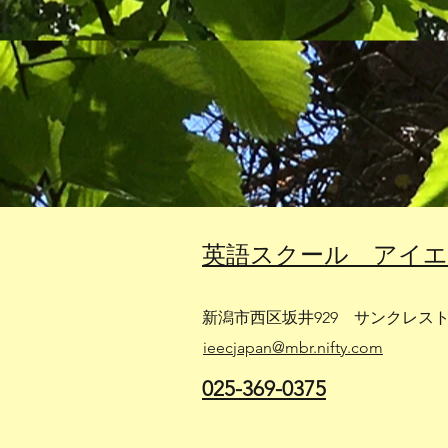
​英語スクール アイ
​​新潟市西区坂井929 サンクレスト
ieecjapan@mbr.nifty.com
​025-369-0375