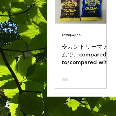
2025年4月16日
🍪カントリーマア
ムで、compared
to/compared with:
「～と比べると」
の違いを理解でき
るかもしれない。
🧐研究結果のご報
告。