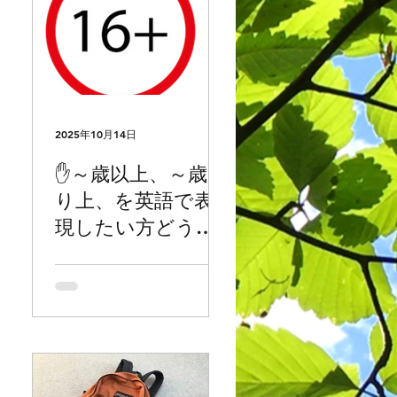
2025年10月14日
c,
✋～歳以上、～歳よ
り上、を英語で表
現したい方どう
レク
ぞ。以上/より上 の
何
表現方法でお困り
り
の方もどうぞ。