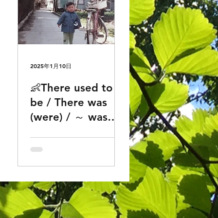
2025年1月10日
👶There used to
の違
be / There was
(were) / ～ was
し
(were) there「～が
帯
あった・～がい
う
た」の違いや使い
分けでお困りの方
どうぞ