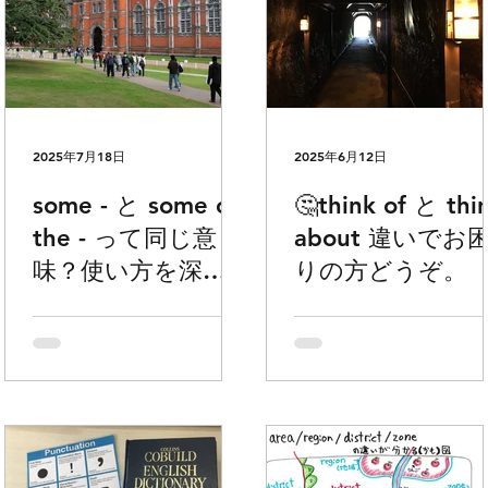
2025年7月18日
2025年6月12日
some - と some of
🤔think of と thi
the - って同じ意
about 違いでお
味？使い方を深め
りの方どうぞ。
たい方どうぞ。
「一部: some
/some of the」の
使い方と違いにつ
いて