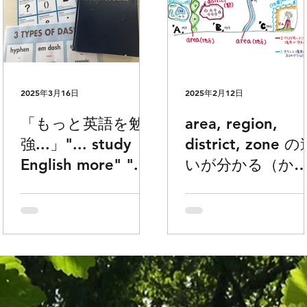
2025年3月16日
2025年2月12日
「もっと英語を勉
area, region,
強...」"... study
district, zone 
English more" "...
いが分かる（か
study more
も）図を描きま
English" の違い
た。地域 地方 地
や、どちらを使う
でお困りの方ど
か迷う方どうぞ
ぞ。