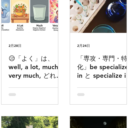
2月28日
2月24日
😥「よく」は、
「専攻・専門・特
well, a lot, much,
化」be specializ
very much, どれな
in と specialize i
のかお困りの方ど
の違いでお困り
うぞ
方どうぞ