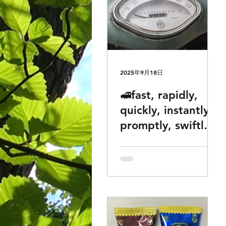
2025年9月18日
🚅fast, rapidly,
quickly, instantly,
promptly, swiftly
... 全部「速」を表
しますが、違いで
お困りの方どうぞ