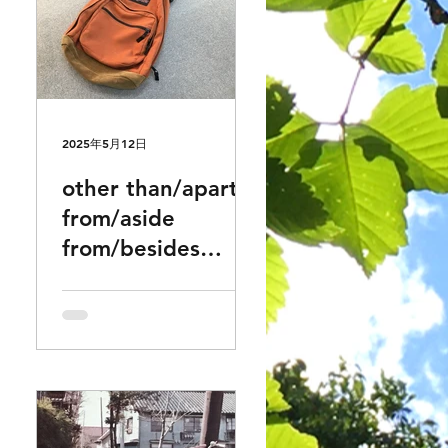
2025年5月12日
nk
other than/apart
困
from/aside
from/besides
「別」「以外」
「他」それぞれの
違いや使い方でお
困りの方どうぞ